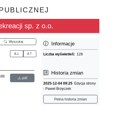
 PUBLICZNEJ
kreacji sp. z o.o.
Wyszukaj
Informacje
A
A
Liczba wyświetleń:
128
Historia zmian
 MB
pdf
2025-12-04 09:25
Edycja strony
- Paweł Brzęczek
Pełna historia zmian