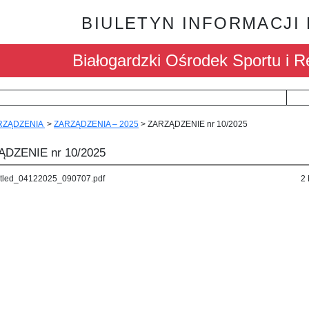
BIULETYN INFORMACJI
Białogardzki Ośrodek Sportu i Re
RZĄDZENIA
>
ZARZĄDZENIA – 2025
>
ZARZĄDZENIE nr 10/2025
DZENIE nr 10/2025
itled_04122025_090707.pdf
2