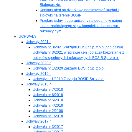
Białogardzie.
Konkurs ofert na dzierżawę pomieszczeń kuchni i
stołówki na terenie BOSiR
Przetarg ustny nieograniczony na oddanie w najem
lokalu znajdującego się w kompleksie basenowo -
rekreacyjnym
UCHWAŁY
Uchwały 2021 r.
Uchwała nr 3/2021 Zarządu BOSiR Sp. z o.o. pod nazwą
Uchwała nr 3/2021 w sprawie cen i opłat za korzystanie z
obiektów sportowych i rekreacyjnych BOSiR Sp. z o.o.
Uchwały 2020 r.
Uchwała nr 1/2020 Zarządu BOSiR Sp. z o.o.
Uchwały 2019 r.
Uchwały nr 1/2019 Zarządu BOSiR Sp. z o.o.
Uchwały 2018 r.
Uchwała nr 7/2018
Uchwała nr 6/2018
Uchwała nr 5/2018
Uchwała nr 4/2018
Uchwała nr 2/2108
Uchwała nr 1/2018
Uchwały 2017 r.
Uchwała nr 3/2017
Uchwała nr 1/2017