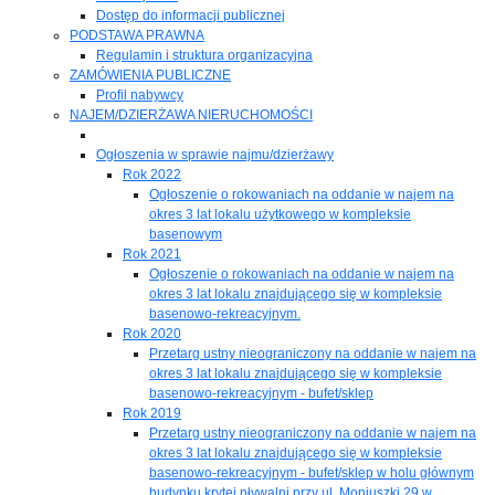
Dostęp do informacji publicznej
PODSTAWA PRAWNA
Regulamin i struktura organizacyjna
ZAMÓWIENIA PUBLICZNE
Profil nabywcy
NAJEM/DZIERŻAWA NIERUCHOMOŚCI
Ogłoszenia w sprawie najmu/dzierżawy
Rok 2022
Ogłoszenie o rokowaniach na oddanie w najem na
okres 3 lat lokalu użytkowego w kompleksie
basenowym
Rok 2021
Ogłoszenie o rokowaniach na oddanie w najem na
okres 3 lat lokalu znajdującego się w kompleksie
basenowo-rekreacyjnym.
Rok 2020
Przetarg ustny nieograniczony na oddanie w najem na
okres 3 lat lokalu znajdującego się w kompleksie
basenowo-rekreacyjnym - bufet/sklep
Rok 2019
Przetarg ustny nieograniczony na oddanie w najem na
okres 3 lat lokalu znajdującego się w kompleksie
basenowo-rekreacyjnym - bufet/sklep w holu głównym
budynku krytej pływalni przy ul. Moniuszki 29 w