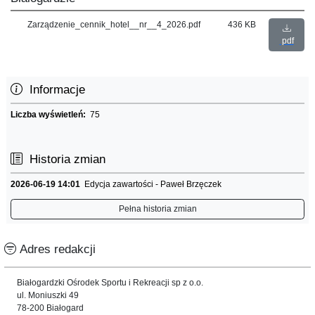
Zarządzenie_cennik_hotel__nr__4_2026.pdf
436 KB
pdf
Informacje
Liczba wyświetleń:
75
Historia zmian
2026-06-19 14:01
Edycja zawartości - Paweł Brzęczek
Pełna historia zmian
Adres redakcji
Białogardzki Ośrodek Sportu i Rekreacji sp z o.o.
ul. Moniuszki 49
78-200 Białogard