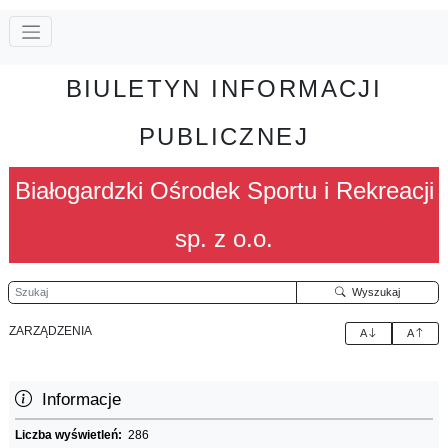
BIULETYN INFORMACJI
PUBLICZNEJ
Białogardzki Ośrodek Sportu i Rekreacji
sp. z o.o.
Szukaj
Wyszukaj
ZARZĄDZENIA
A
A
Informacje
Liczba wyświetleń:
286