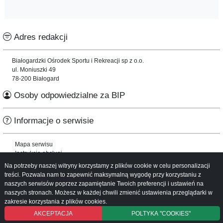
Adres redakcji
Białogardzki Ośrodek Sportu i Rekreacji sp z o.o.
ul. Moniuszki 49
78-200 Białogard
Osoby odpowiedzialne za BIP
Informacje o serwisie
Mapa serwisu
Instrukcja obsługi
Na potrzeby naszej witryny korzystamy z plików cookie w celu personalizacji
treści. Pozwala nam to zapewnić maksymalną wygodę przy korzystaniu z
naszych serwisów poprzez zapamiętanie Twoich preferencji i ustawień na
naszych stronach. Możesz w każdej chwili zmienić ustawienia przeglądarki w
zakresie korzystania z plików cookies.
AKCEPTACJA
POLTYKA "COOKIES"